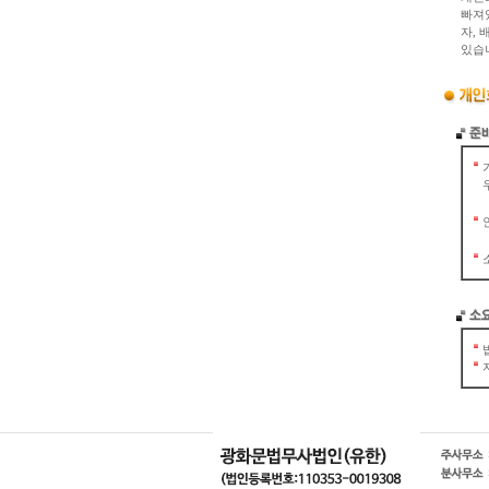
빠져
자,
있습