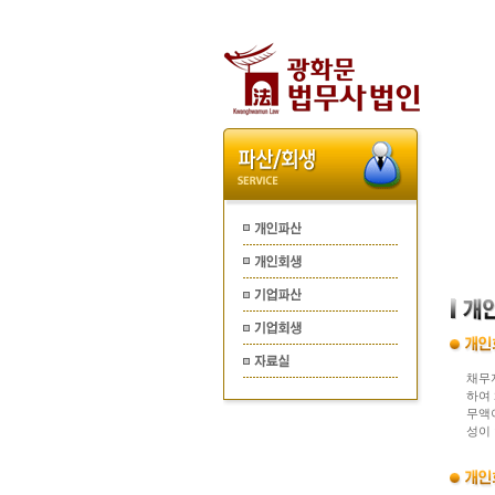
채무
하여
무액
성이 