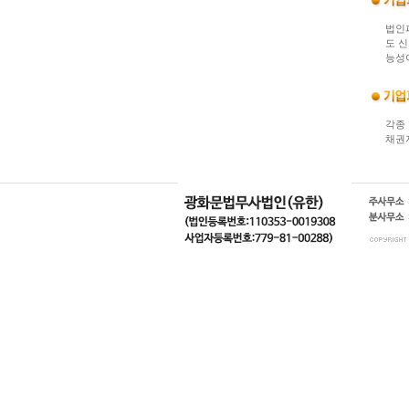
법인
도 
능성
각종
채권