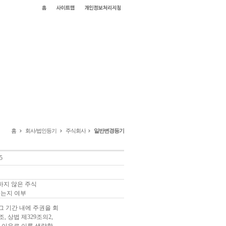
홈
회사/법인등기
주식회사
일반변경등기
5
하지 않은 주식
있는지 여부
 기간 내에 주권을 회
 상법 제329조의2,