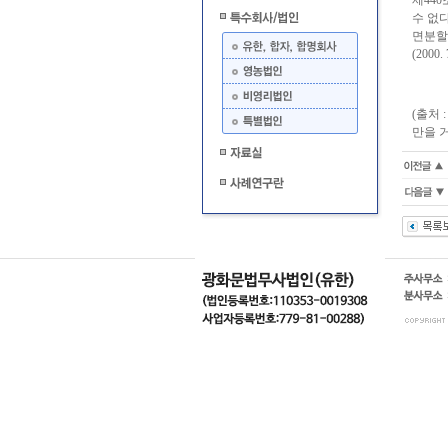
제44
수 없
면분할
(2000
(출처
만을 거