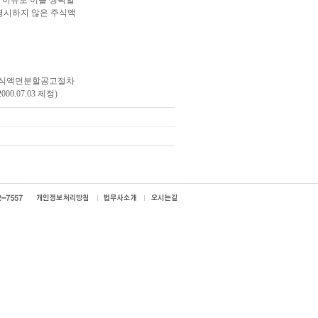
 이유로 이를 생략할
명시하지 않은 주식액
 주식액면분할공고절차
.07.03 제정)