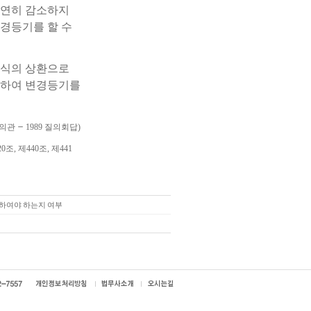
당연히 감소하지
경등기를 할 수
주식의 상환으로
행하여 변경등기를
－
기심의관
1989 질의회답)
0조, 제440조, 제441
하여야 하는지 여부