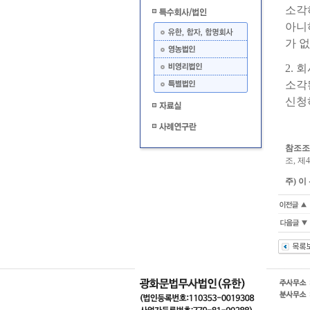
소각
아니
가 없
2.
소각
신청
참조조
조, 제4
주) 이