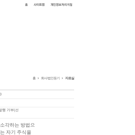
홈
회사/법인등기
자료실
0
발행 가부(선
나 소각하는 방법으
는 자기 주식을